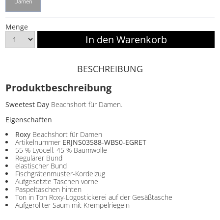
Damen
Menge
BESCHREIBUNG
Produktbeschreibung
Sweetest Day
Beachshort für Damen.
Eigenschaften
Roxy
Beachshort für Damen
Artikelnummer
ERJNS03588-WBS0-EGRET
55 % Lyocell, 45 % Baumwolle
Regulärer Bund
elastischer Bund
Fischgrätenmuster-Kordelzug
Aufgesetzte Taschen vorne
Paspeltaschen hinten
Ton in Ton Roxy-Logostickerei auf der Gesäßtasche
Aufgerollter Saum mit Krempelriegeln