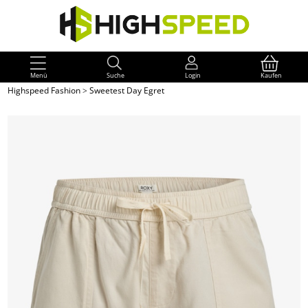
Menü
Suche
Login
Kaufen
Highspeed Fashion
>
Sweetest Day Egret