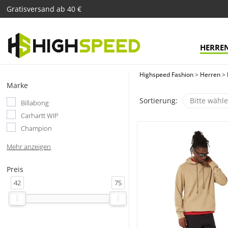
Gratisversand ab 40 €
HERRE
Highspeed Fashion
>
Herren
>
Marke
Sortierung:
Bitte wähl
Billabong
Carhartt WIP
Champion
Mehr anzeigen
Preis
42
75
'