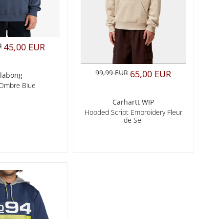
R
45,00 EUR
99,99 EUR
65,00 EUR
llabong
Ombre Blue
Carhartt WIP
Hooded Script Embroidery Fleur
de Sel