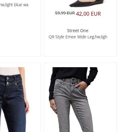
mw,light blue wa
59,99 EUR
42,00 EUR
Street One
QR Style Emee Wide Leg,hw,ligh