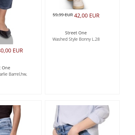
59,99 EUR
42,00 EUR
Street One
Washed Style Bonny L.28
30,00 EUR
t One
rlie Barrel,hw,