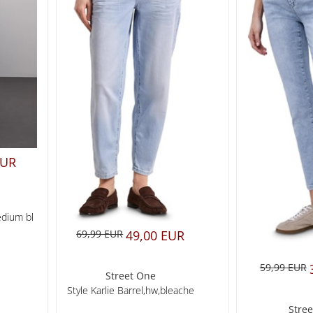
EUR
dium bl
69,99 EUR
49,00 EUR
59,99 EUR
Street One
Style Karlie Barrel,hw,bleache
Stre