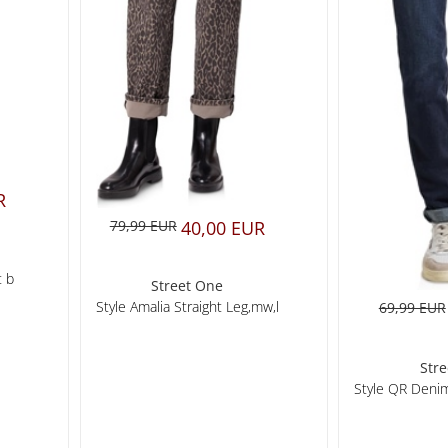
R
79,99 EUR
40,00 EUR
t b
Street One
Style Amalia Straight Leg,mw,l
69,99 EUR
Str
Style QR Deni