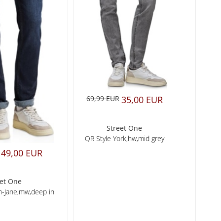
69,99 EUR
35,00 EUR
Street One
QR Style York,hw,mid grey
49,00 EUR
eet One
m-Jane,mw,deep in