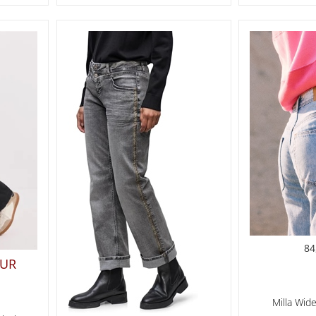
84
EUR
Milla Wid