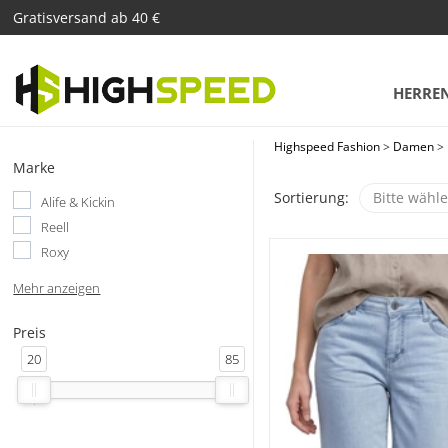
Gratisversand ab 40 €
HERRE
Highspeed Fashion
>
Damen
>
Marke
Sortierung:
Bitte wähl
Alife & Kickin
Reell
Roxy
Mehr anzeigen
Preis
20
85
'