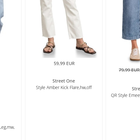
59,99 EUR
79,99 EUR
Street One
Style Amber Kick Flare,hw,off
Str
QR Style Emee
Leg,mw,