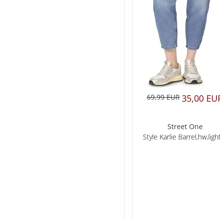
69,99 EUR
35,00 EU
Street One
Style Karlie Barrel,hw,ligh