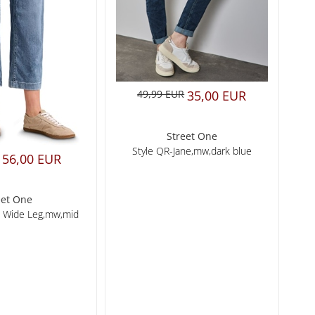
49,99 EUR
35,00 EUR
Street One
Style QR-Jane,mw,dark blue
56,00 EUR
eet One
 Wide Leg,mw,mid