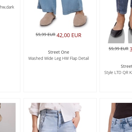
hw,dark
59,99 EUR
42,00 EUR
59,99 EUR
Street One
Washed Wide Leg HW Flap Detail
Stree
Style LTD QR Ka