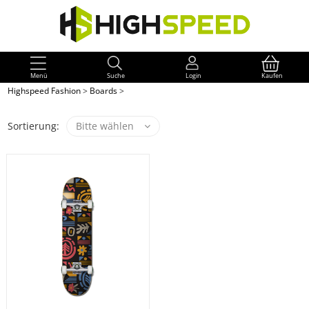
Menü
Suche
Login
Kaufen
Highspeed Fashion
>
Boards
>
Sortierung:
Bitte wählen