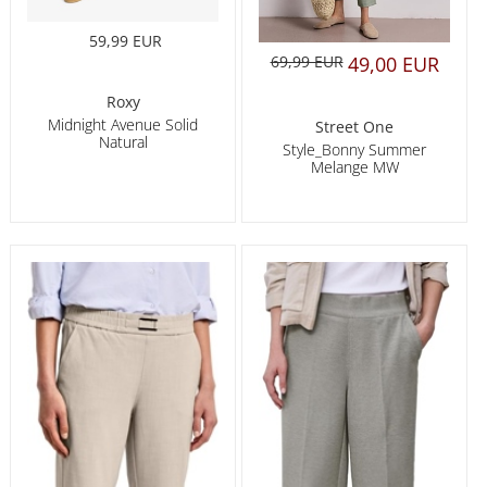
59,99 EUR
69,99 EUR
49,00 EUR
Roxy
Midnight Avenue Solid
Street One
Natural
Style_Bonny Summer
Melange MW