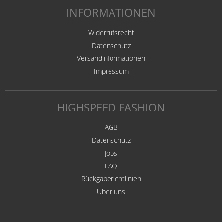
INFORMATIONEN
Widerrufsrecht
Datenschutz
Versandinformationen
Impressum
HIGHSPEED FASHION
AGB
Datenschutz
Jobs
FAQ
Rückgaberichtlinien
Über uns