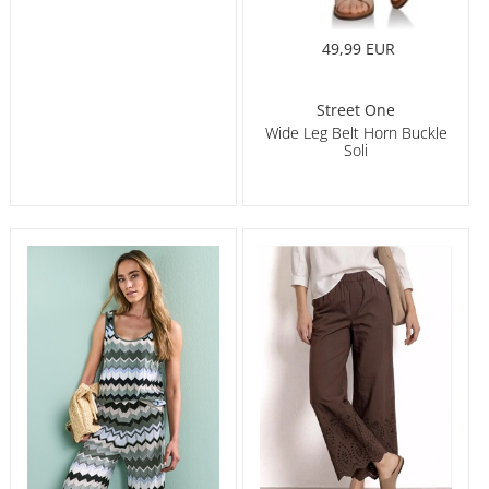
49,99 EUR
Street One
Wide Leg Belt Horn Buckle
Soli