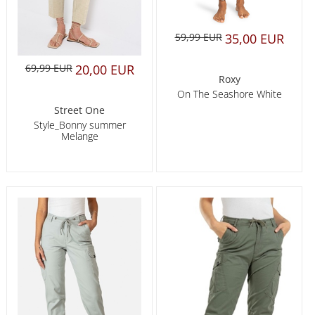
59,99 EUR
35,00 EUR
69,99 EUR
20,00 EUR
Roxy
On The Seashore White
Street One
Style_Bonny summer
Melange