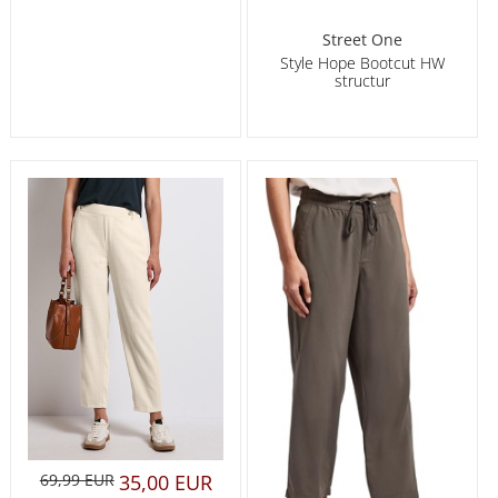
Street One
Style Hope Bootcut HW
structur
69,99 EUR
35,00 EUR