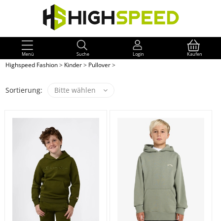
Menü
Suche
Login
Kaufen
Highspeed Fashion
>
Kinder
>
Pullover
>
Sortierung:
Bitte wählen