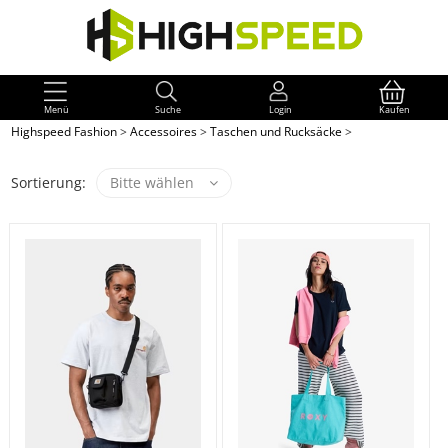
Menü
Suche
Login
Kaufen
Highspeed Fashion
>
Accessoires
>
Taschen und Rucksäcke
>
Sortierung:
Bitte wählen