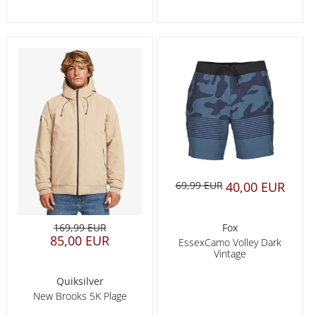
69,99 EUR
40,00 EUR
Fox
169,99 EUR
85,00 EUR
EssexCamo Volley Dark
Vintage
Quiksilver
New Brooks 5K Plage