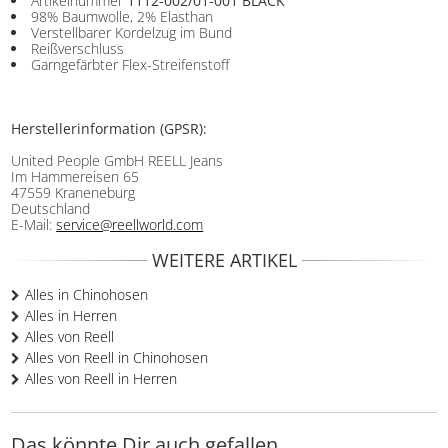
Artikelnummer
1112-002/01-001 BLACK
98% Baumwolle, 2% Elasthan
Verstellbarer Kordelzug im Bund
Reißverschluss
Garngefärbter Flex-Streifenstoff
Herstellerinformation (GPSR):
United People GmbH REELL Jeans
Im Hammereisen 65
47559 Kraneneburg
Deutschland
E-Mail:
service@reellworld.com
WEITERE ARTIKEL
Alles in Chinohosen
Alles in Herren
Alles von Reell
Alles von Reell in Chinohosen
Alles von Reell in Herren
Das könnte Dir auch gefallen