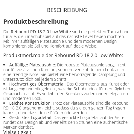
BESCHREIBUNG
Produktbeschreibung
Die
Rebound RD 18 2.0 Low White
sind die perfekten Turnschuhe
für alle, die ihr Schuhspiel auf das nächste Level heben möchten.
Mit ihrer auffälligen Plateausohle und dem modernen Design
kombinieren sie Stil und Komfort auf ideale Weise.
Produktmerkmale der Rebound RD 18 2.0 Low White:
Auffällige Plateausohle
: Die robuste Plateausohle sorgt nicht
nur für zusätzlichen Komfort, sondern verleiht deinem Look auch
eine trendige Note. Sie bietet eine hervorragende Dämpfung und
unterstützt dich bei jedem Schritt.
Hochwertiges Obermaterial
: Das Obermaterial aus Kunstleder
ist langlebig und pflegeleicht, was die Schuhe ideal für den täglichen
Gebrauch macht. Es verleiht den Sneakers zudem einen eleganten
und modernen Look.
Leichte Konstruktion
: Trotz der Plateausohle sind die Rebound
RD 18 2.0 angenehm leicht, sodass du sie den ganzen Tag tragen
kannst, ohne dass deine Füße müde werden.
Gesticktes Logodetail
: Das gestickte Logodetail auf der Seite
rundet das Design ab und verleiht den Schuhen eine authentische
Markenidentität.
Vielseitigkeit