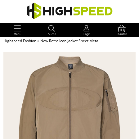
Menü
Suche
Login
Kaufen
Highspeed Fashion
>
New Retro Icon Jacket Sheet Metal