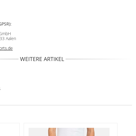
GPSR):
 GmbH
33 Aalen
rts.de
WEITERE ARTIKEL
s