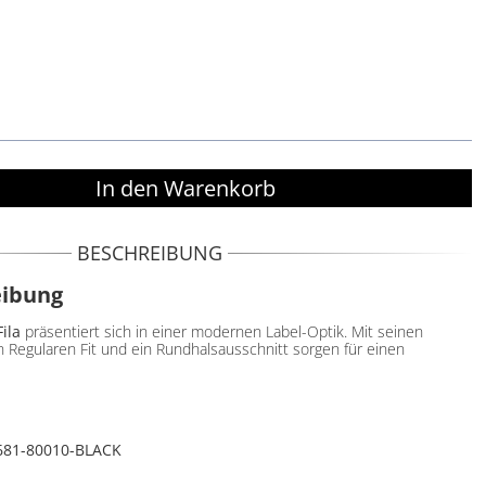
BESCHREIBUNG
eibung
Fila
präsentiert sich in einer modernen Label-Optik. Mit seinen
n Regularen Fit und ein Rundhalsausschnitt sorgen für einen
81-80010-BLACK