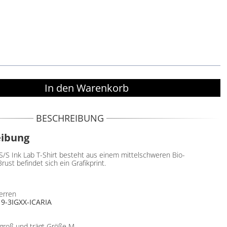
BESCHREIBUNG
eibung
S/S Ink Lab T-Shirt besteht aus einem mittelschweren Bio-
rust befindet sich ein Grafikprint.
Herren
19-3IGXX-ICARIA
 groß und trägt Größe M