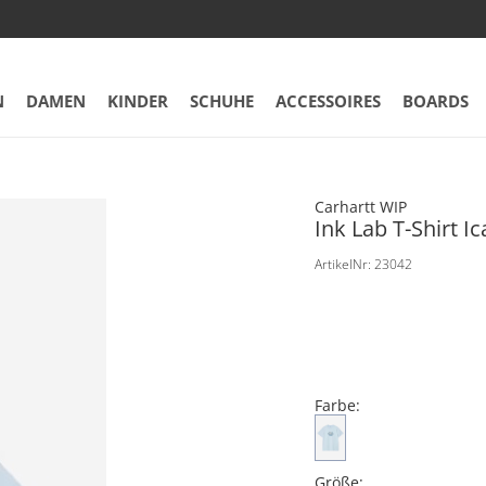
N
DAMEN
KINDER
SCHUHE
ACCESSOIRES
BOARDS
Carhartt WIP
Ink Lab T-Shirt Ic
ArtikelNr: 23042
Farbe:
Größe: