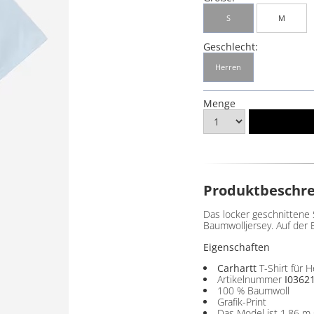
S
M
Geschlecht:
Herren
Menge
Produktbeschr
Das locker geschnittene 
Baumwolljersey. Auf der B
Eigenschaften
Carhartt
T-Shirt für 
Artikelnummer
I0362
100 % Baumwoll
Grafik-Print
Das Model ist 1,86 m