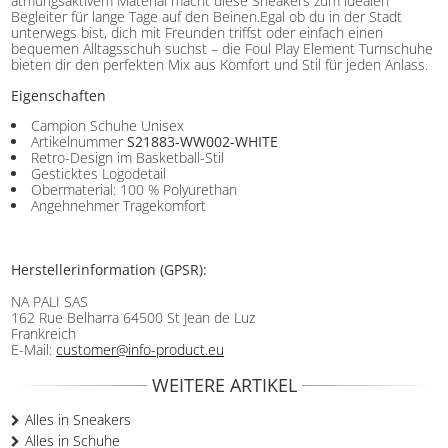
atmungsaktivem Material macht diese Sneakers zum idealen
Begleiter für lange Tage auf den Beinen.Egal ob du in der Stadt
unterwegs bist, dich mit Freunden triffst oder einfach einen
bequemen Alltagsschuh suchst – die Foul Play Element Turnschuhe
bieten dir den perfekten Mix aus Komfort und Stil für jeden Anlass.
Eigenschaften
Campion Schuhe Unisex
Artikelnummer
S21883-WW002-WHITE
Retro-Design im Basketball-Stil
Gesticktes Logodetail
Obermaterial: 100 % Polyurethan
Angehnehmer Tragekomfort
Herstellerinformation (GPSR):
NA PALI SAS
162 Rue Belharra 64500 St Jean de Luz
Frankreich
E-Mail:
customer@info-product.eu
WEITERE ARTIKEL
Alles in Sneakers
Alles in Schuhe