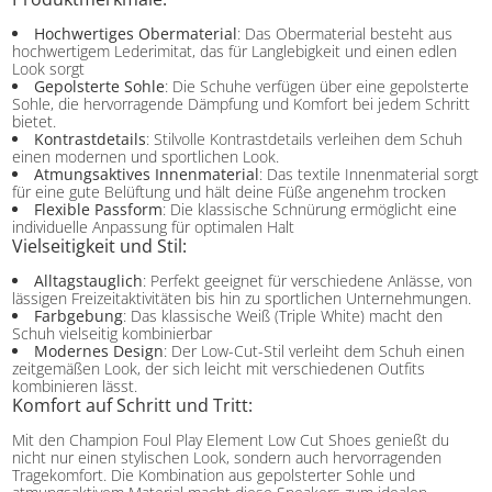
Hochwertiges Obermaterial
: Das Obermaterial besteht aus
hochwertigem Lederimitat, das für Langlebigkeit und einen edlen
Look sorgt
Gepolsterte Sohle
: Die Schuhe verfügen über eine gepolsterte
Sohle, die hervorragende Dämpfung und Komfort bei jedem Schritt
bietet.
Kontrastdetails
: Stilvolle Kontrastdetails verleihen dem Schuh
einen modernen und sportlichen Look.
Atmungsaktives Innenmaterial
: Das textile Innenmaterial sorgt
für eine gute Belüftung und hält deine Füße angenehm trocken
Flexible Passform
: Die klassische Schnürung ermöglicht eine
individuelle Anpassung für optimalen Halt
Vielseitigkeit und Stil:
Alltagstauglich
: Perfekt geeignet für verschiedene Anlässe, von
lässigen Freizeitaktivitäten bis hin zu sportlichen Unternehmungen.
Farbgebung
: Das klassische Weiß (Triple White) macht den
Schuh vielseitig kombinierbar
Modernes Design
: Der Low-Cut-Stil verleiht dem Schuh einen
zeitgemäßen Look, der sich leicht mit verschiedenen Outfits
kombinieren lässt.
Komfort auf Schritt und Tritt:
Mit den Champion Foul Play Element Low Cut Shoes genießt du
nicht nur einen stylischen Look, sondern auch hervorragenden
Tragekomfort. Die Kombination aus gepolsterter Sohle und