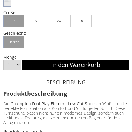
Größe:
7
9
9½
10
Geschlecht:
Herren
Menge
BESCHREIBUNG
Produktbeschreibung
Die
Champion Foul Play Element Low Cut Shoes
in Weiß sind die
perfekte Kombination aus Komfort und Stil für jeden Schritt. Diese
Turnschuhe bieten nicht nur ein modernes Design, sondern auch
funktionale Features, die sie zu einem idealen Begleiter für den
Alltag machen.
Produktmerkmale: