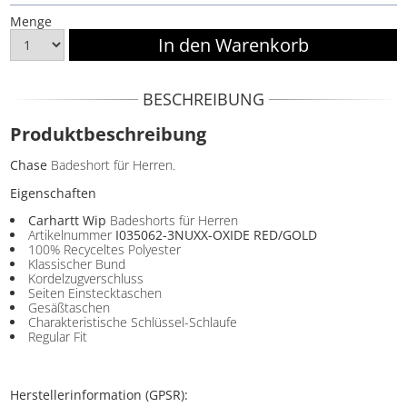
Menge
BESCHREIBUNG
Produktbeschreibung
Chase
Badeshort für Herren.
Eigenschaften
Carhartt Wip
Badeshorts für Herren
Artikelnummer
I035062-3NUXX-OXIDE RED/GOLD
100% Recyceltes Polyester
Klassischer Bund
Kordelzugverschluss
Seiten Einstecktaschen
Gesäßtaschen
Charakteristische Schlüssel-Schlaufe
Regular Fit
Herstellerinformation (GPSR):