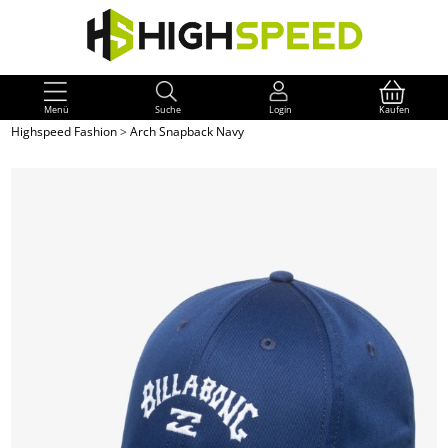
Menü
Suche
Login
Kaufen
Highspeed Fashion
>
Arch Snapback Navy