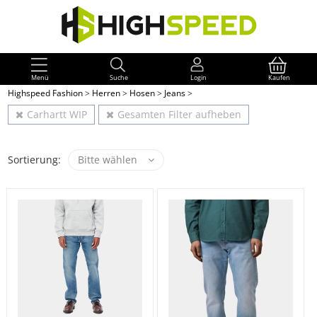
Menü
Suche
Login
Kaufen
Highspeed Fashion
>
Herren
>
Hosen
>
Jeans
>
Carhartt WIP
Gesamten Filter aufheben
Sortierung:
Bitte wählen