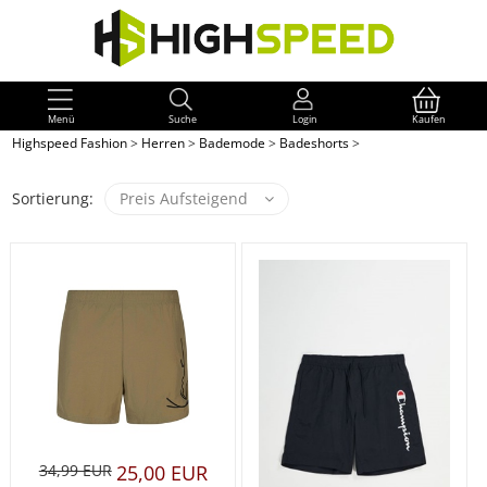
Menü
Suche
Login
Kaufen
Highspeed Fashion
>
Herren
>
Bademode
>
Badeshorts
>
Sortierung:
Preis Aufsteigend
34,99 EUR
25,00 EUR