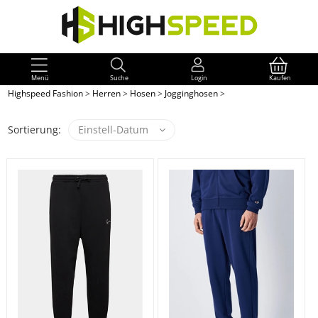
Menü
Suche
Login
Kaufen
Highspeed Fashion
>
Herren
>
Hosen
>
Jogginghosen
>
Sortierung:
Einstell-Datum